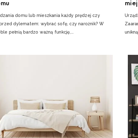
omu
mie
dzania domu lub mieszkania każdy prędzej czy
Urząd
e przed dylematem: wybrać sofę, czy narożnik? W
Zaara
ble pełnią bardzo ważną funkcję,...
unikn