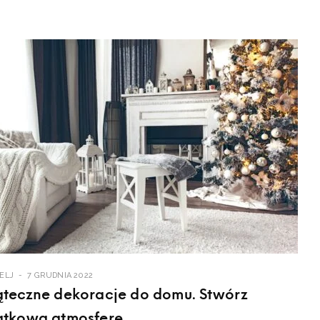
ELJ
7 GRUDNIA 2022
ąteczne dekoracje do domu. Stwórz
ątkową atmosferę