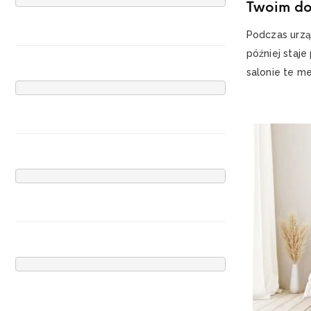
Twoim d
Podczas urzą
później staj
salonie te me