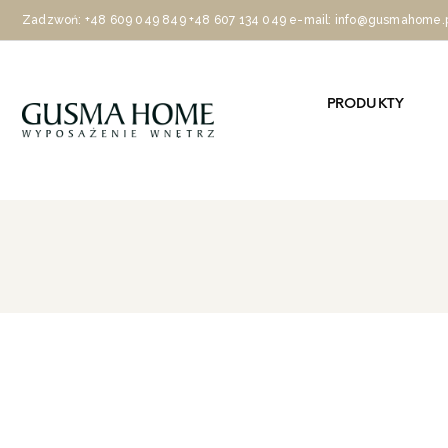
Zadzwoń:
+48 609 049 849
+48 607 134 049
e-mail: info@gusmahome.
PRODUKTY