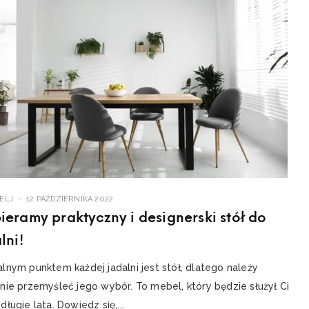
ELJ
12 PAŹDZIERNIKA 2022
eramy praktyczny i designerski stół do
lni!
lnym punktem każdej jadalni jest stół, dlatego należy
nie przemyśleć jego wybór. To mebel, który będzie służył Ci
długie lata. Dowiedz się,...