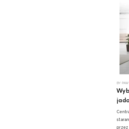
BY
PAW
Wybi
jada
Centra
staran
przez 