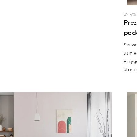
BY
PAW
Pre
pod
Szuka
uśmie
Przyg
które 