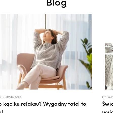
Blog
1 GRUDNIA 2022
BY
PAW
 kąciku relaksu? Wygodny fotel to
Świ
a!
wyj