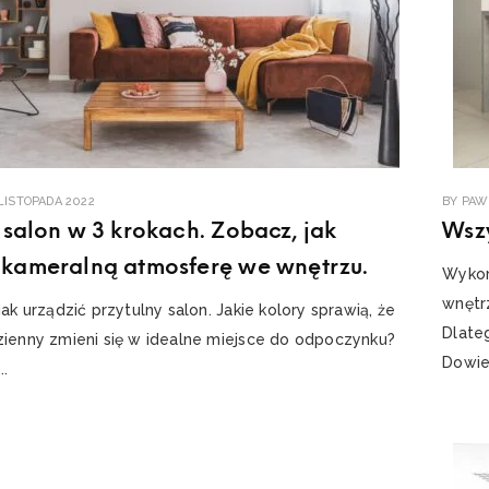
LISTOPADA 2022
BY
PAW
 salon w 3 krokach. Zobacz, jak
Wsz
 kameralną atmosferę we wnętrzu.
Wykor
wnętrz
jak urządzić przytulny salon. Jakie kolory sprawią, że
Dlate
zienny zmieni się w idealne miejsce do odpoczynku?
Dowied
..