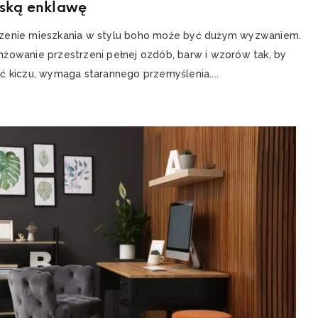
jską enklawę
zenie mieszkania w stylu boho może być dużym wyzwaniem.
nżowanie przestrzeni pełnej ozdób, barw i wzorów tak, by
ąć kiczu, wymaga starannego przemyślenia....