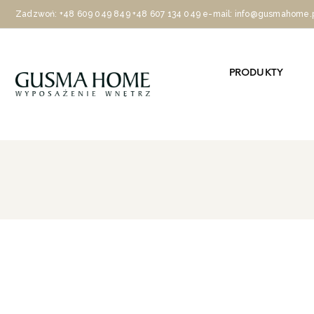
Zadzwoń:
+48 609 049 849
+48 607 134 049
e-mail: info@gusmahome.
PRODUKTY