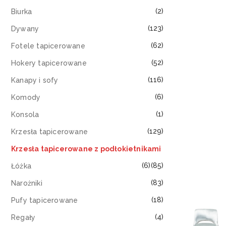
(2)
Biurka
(123)
Dywany
(62)
Fotele tapicerowane
(52)
Hokery tapicerowane
(116)
Kanapy i sofy
(6)
Komody
(1)
Konsola
(129)
Krzesła tapicerowane
Krzesła tapicerowane z podłokietnikami
(6)
(85)
Łóżka
(83)
Narożniki
(18)
Pufy tapicerowane
(4)
Regały