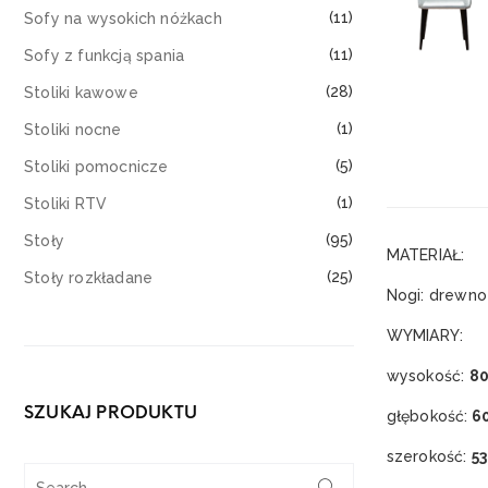
(11)
Sofy na wysokich nóżkach
(11)
Sofy z funkcją spania
(28)
Stoliki kawowe
(1)
Stoliki nocne
(5)
Stoliki pomocnicze
(1)
Stoliki RTV
(95)
Stoły
MATERIAŁ:
(25)
Stoły rozkładane
Nogi: drewn
WYMIARY:
wysokość:
8
SZUKAJ PRODUKTU
głębokość:
6
szerokość:
5