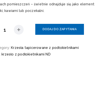
jach pomieszczeń – świetnie odnajduje się jako element
ki, kawiarni lub poczekalni.
DODAJ DO ZAPYTANIA
egory:
Krzesła tapicerowane z podłokietnikami
:
krzesło z podłokietnikami ND