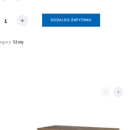
DODAJ DO ZAPYTANIA
egory:
Stoły