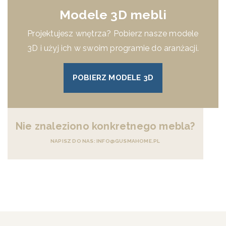
Modele 3D mebli
Projektujesz wnętrza? Pobierz nasze modele
3D i użyj ich w swoim programie do aranżacji.
POBIERZ MODELE 3D
Nie znaleziono konkretnego mebla?
NAPISZ DO NAS: INFO@GUSMAHOME.PL