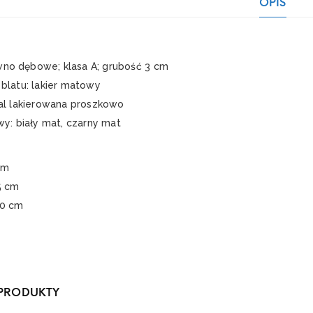
OPIS
ewno dębowe; klasa A; grubość 3 cm
blatu: lakier matowy
al lakierowana proszkowo
wy: biały mat, czarny mat
cm
5 cm
80 cm
PRODUKTY