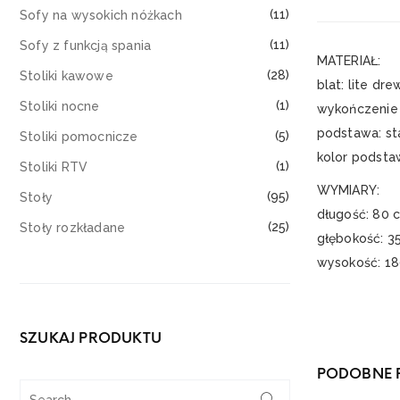
(11)
Sofy na wysokich nóżkach
(11)
Sofy z funkcją spania
MATERIAŁ:
(28)
Stoliki kawowe
blat: lite dr
(1)
Stoliki nocne
wykończenie 
podstawa: st
(5)
Stoliki pomocnicze
kolor podsta
(1)
Stoliki RTV
WYMIARY:
(95)
Stoły
długość: 80 
(25)
Stoły rozkładane
głębokość: 3
wysokość: 1
SZUKAJ PRODUKTU
PODOBNE 