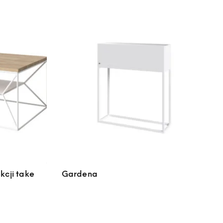
kcji take
Gardena