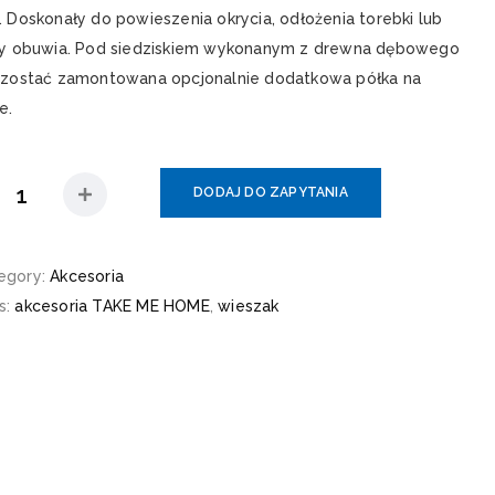
 Doskonały do powieszenia okrycia, odłożenia torebki lub
y obuwia. Pod siedziskiem wykonanym z drewna dębowego
zostać zamontowana opcjonalnie dodatkowa półka na
e.
DODAJ DO ZAPYTANIA
egory:
Akcesoria
s:
akcesoria TAKE ME HOME
,
wieszak