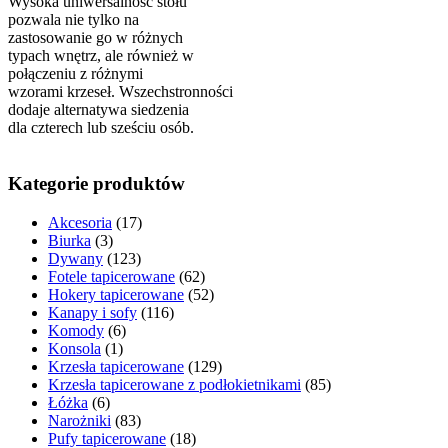
Wysoka uniwersalność stołu
pozwala nie tylko na
zastosowanie go w różnych
typach wnętrz, ale również w
połączeniu z różnymi
wzorami krzeseł. Wszechstronności
dodaje alternatywa siedzenia
dla czterech lub sześciu osób.
Kategorie produktów
Akcesoria
(17)
Biurka
(3)
Dywany
(123)
Fotele tapicerowane
(62)
Hokery tapicerowane
(52)
Kanapy i sofy
(116)
Komody
(6)
Konsola
(1)
Krzesła tapicerowane
(129)
Krzesła tapicerowane z podłokietnikami
(85)
Łóżka
(6)
Narożniki
(83)
Pufy tapicerowane
(18)