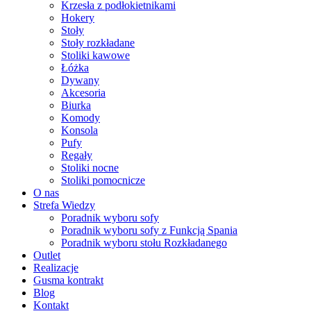
Krzesła z podłokietnikami
Hokery
Stoły
Stoły rozkładane
Stoliki kawowe
Łóżka
Dywany
Akcesoria
Biurka
Komody
Konsola
Pufy
Regały
Stoliki nocne
Stoliki pomocnicze
O nas
Strefa Wiedzy
Poradnik wyboru sofy
Poradnik wyboru sofy z Funkcją Spania
Poradnik wyboru stołu Rozkładanego
Outlet
Realizacje
Gusma kontrakt
Blog
Kontakt