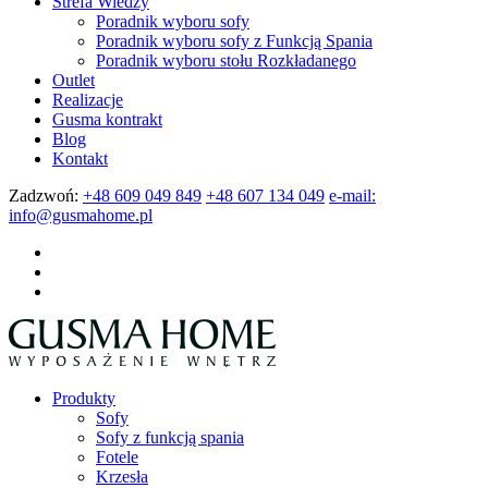
Strefa Wiedzy
Poradnik wyboru sofy
Poradnik wyboru sofy z Funkcją Spania
Poradnik wyboru stołu Rozkładanego
Outlet
Realizacje
Gusma kontrakt
Blog
Kontakt
Zadzwoń:
+48 609 049 849
+48 607 134 049
e-mail:
info@gusmahome.pl
Produkty
Sofy
Sofy z funkcją spania
Fotele
Krzesła