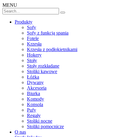
MENU
Produkty
Sofy
Sofy z funkcją spania
Fotele
Krzesła
Krzesła z podłokietnikami
Hokery
Stoły
Stoły rozkładane
Stoliki kawowe
Łóżka
Dywany
Akcesoria
Biurka
Komody
Konsola
Pufy
Regały
Stoliki nocne
Stoliki pomocnicze
O nas