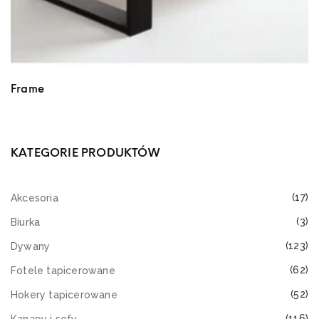
Frame
KATEGORIE PRODUKTÓW
(17)
Akcesoria
(3)
Biurka
(123)
Dywany
(62)
Fotele tapicerowane
(52)
Hokery tapicerowane
(116)
Kanapy i sofy