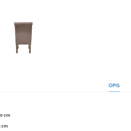
OPIS
0 cm
3 cm