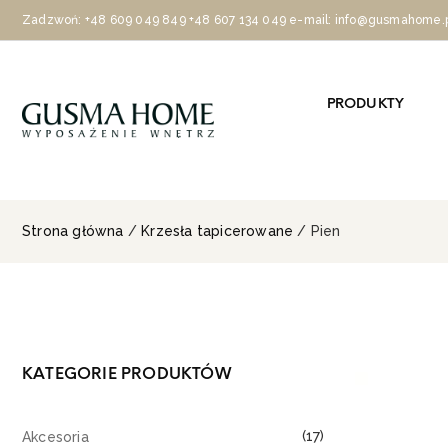
Zadzwoń:
+48 609 049 849
+48 607 134 049
e-mail: info@gusmahome.
PRODUKTY
Strona główna
/
Krzesła tapicerowane
/ Pien
KATEGORIE PRODUKTÓW
(17)
Akcesoria