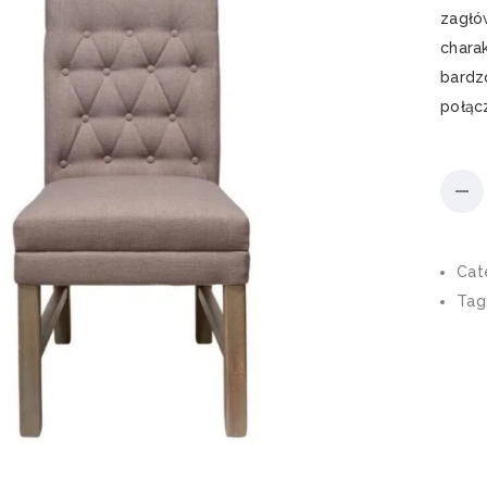
zagłó
charak
bardz
połąc
Cat
Tag