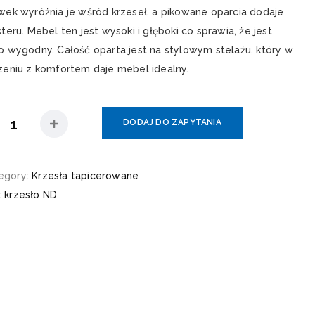
wek wyróżnia je wśród krzeseł, a pikowane oparcia dodaje
teru. Mebel ten jest wysoki i głęboki co sprawia, że jest
o wygodny. Całość oparta jest na stylowym stelażu, który w
zeniu z komfortem daje mebel idealny.
DODAJ DO ZAPYTANIA
egory:
Krzesła tapicerowane
:
krzesło ND