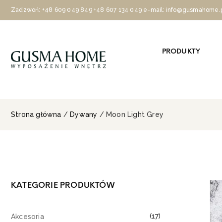
Zadzwoń:
+48 609 049 849
+48 607 134 049
e-mail: info@gusmahome.
PRODUKTY
Strona główna
/
Dywany
/ Moon Light Grey
KATEGORIE PRODUKTÓW
(17)
Akcesoria