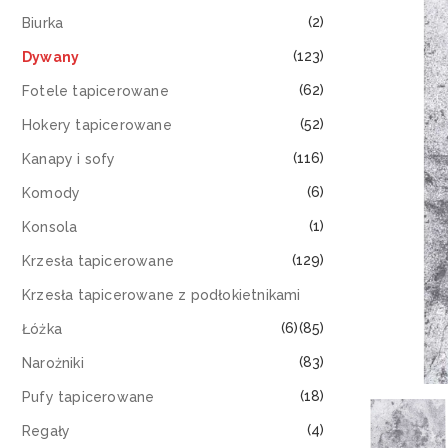
(2)
Biurka
(123)
Dywany
(62)
Fotele tapicerowane
(52)
Hokery tapicerowane
(116)
Kanapy i sofy
(6)
Komody
(1)
Konsola
(129)
Krzesła tapicerowane
Krzesła tapicerowane z podłokietnikami
(6)
(85)
Łóżka
(83)
Narożniki
(18)
Pufy tapicerowane
(4)
Regały