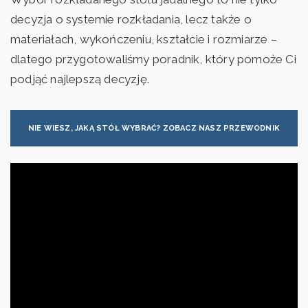
decyzja o systemie rozkładania, lecz także o
materiałach, wykończeniu, kształcie i rozmiarze –
dlatego przygotowaliśmy poradnik, który pomoże Ci
podjąć najlepszą decyzję.
NIE WIESZ, JAKĄ STÓŁ WYBRAĆ? ZOBACZ NASZ PRZEWODNIK