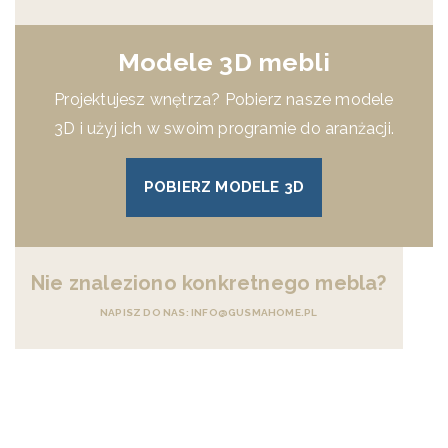
Modele 3D mebli
Projektujesz wnętrza? Pobierz nasze modele
3D i użyj ich w swoim programie do aranżacji.
POBIERZ MODELE 3D
Nie znaleziono konkretnego mebla?
NAPISZ DO NAS: INFO@GUSMAHOME.PL